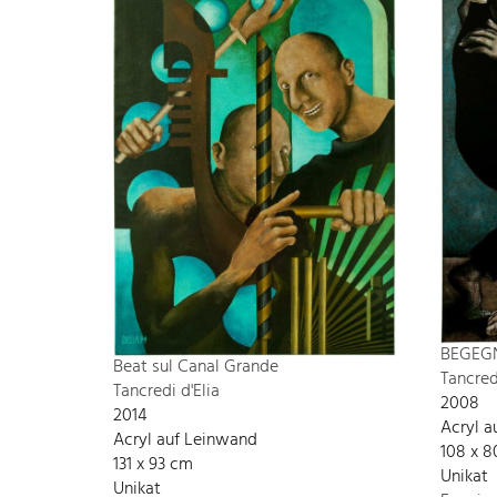
BEGEG
Beat sul Canal Grande
Tancred
Tancredi d'Elia
2008
2014
Acryl a
Acryl auf Leinwand
108 x 
131 x 93 cm
Unikat
Unikat