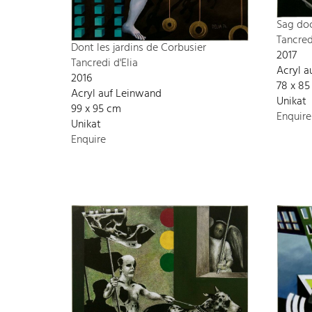
Sag do
Tancred
Dont les jardins de Corbusier
2017
Tancredi d'Elia
Acryl a
2016
78 x 8
Acryl auf Leinwand
Unikat
99 x 95 cm
Enquire
Unikat
Enquire