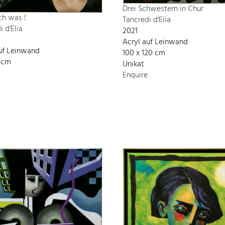
Drei Schwestern in Chur
ch was !
Tancredi d'Elia
i d'Elia
2021
Acryl auf Leinwand
uf Leinwand
100 x 120 cm
5 cm
Unikat
Enquire