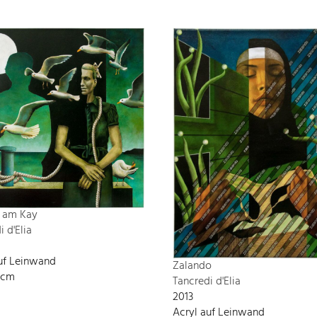
 am Kay
i d'Elia
uf Leinwand
Zalando
 cm
Tancredi d'Elia
2013
Acryl auf Leinwand