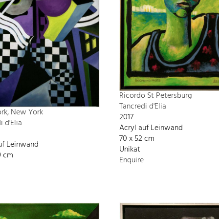
Ricordo St Petersburg
Tancredi d'Elia
rk, New York
2017
i d'Elia
Acryl auf Leinwand
70 x 52 cm
uf Leinwand
Unikat
9 cm
Enquire