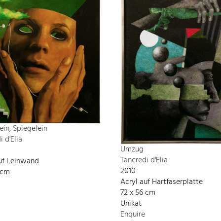
ein, Spiegelein
i d'Elia
Umzug
Tancredi d'Elia
uf Leinwand
2010
 cm
Acryl auf Hartfaserplatte
72 x 56 cm
Unikat
Enquire