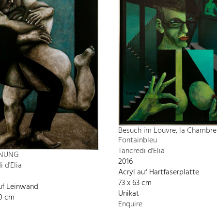
Besuch im Louvre, la Chambre
Fontainbleu
Tancredi d'Elia
NUNG
2016
i d'Elia
Acryl auf Hartfaserplatte
73 x 63 cm
uf Leinwand
Unikat
80 cm
Enquire