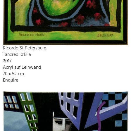
Ricordo St Petersburg
Tancredi d'Elia
2017
Acryl auf Leinwand
70 x 52 cm
Enquire