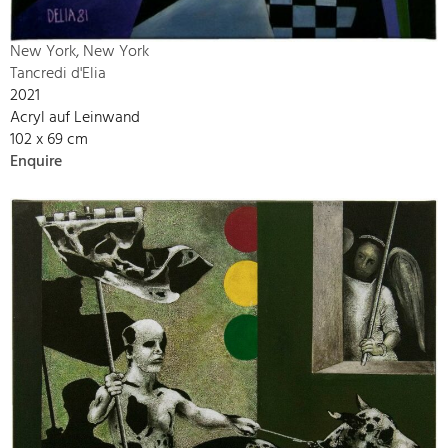
New York, New York
Tancredi d'Elia
2021
Acryl auf Leinwand
102 x 69 cm
Enquire