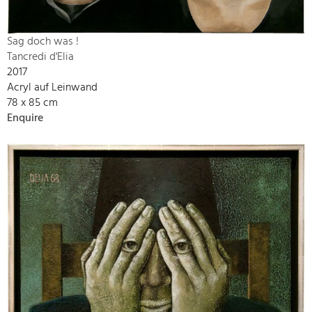
Sag doch was !
Tancredi d'Elia
2017
Acryl auf Leinwand
78 x 85 cm
Enquire