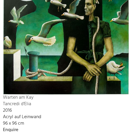
Warten am Kay
Tancredi d'Elia
2016
Acryl auf Leinwand
96 x 96 cm
Enquire