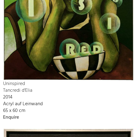
Uninspired
Tancredi d'Elia
2014
Acryl auf Leinwand
65 x 60 cm
Enquire