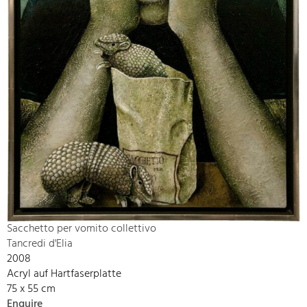
Sacchetto per vomito collettivo
Tancredi d'Elia
2008
Acryl auf Hartfaserplatte
75 x 55 cm
Enquire