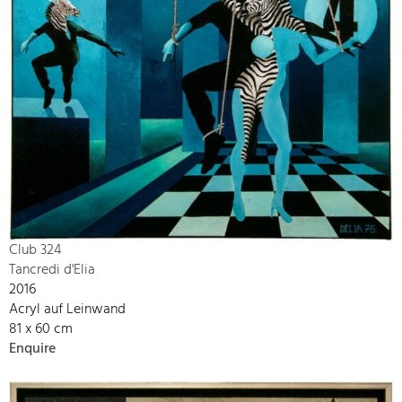
Club 324
Tancredi d'Elia
2016
Acryl auf Leinwand
81 x 60 cm
Enquire