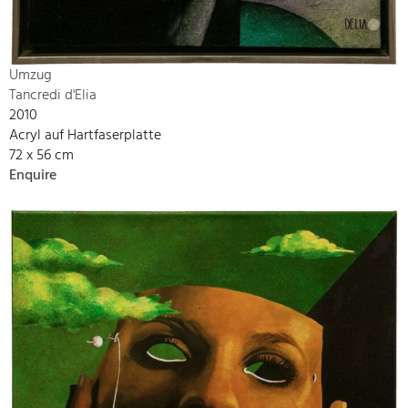
Umzug
Tancredi d'Elia
2010
Acryl auf Hartfaserplatte
72 x 56 cm
Enquire