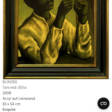
BLINDER
Tancredi d'Elia
2008
Acryl auf Leinwand
63 x 54 cm
Enquire