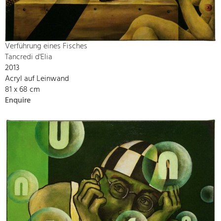
Verführung eines Fisches
Tancredi d'Elia
2013
Acryl auf Leinwand
81 x 68 cm
Enquire