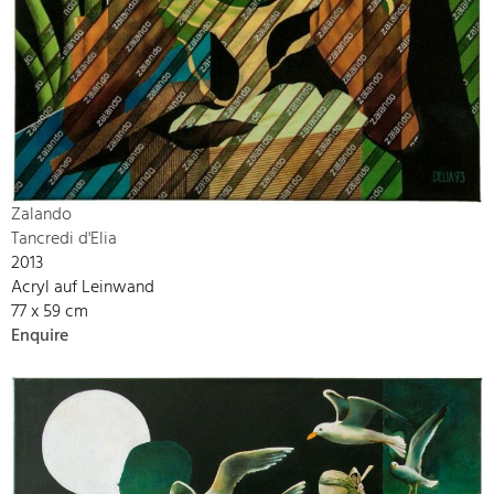
Zalando
Tancredi d'Elia
2013
Acryl auf Leinwand
77 x 59 cm
Enquire