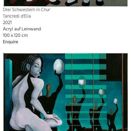
Drei Schwestern in Chur
Tancredi d'Elia
2021
Acryl auf Leinwand
100 x 120 cm
Enquire