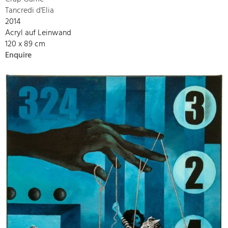
Tancredi d'Elia
2014
Acryl auf Leinwand
120 x 89 cm
Enquire