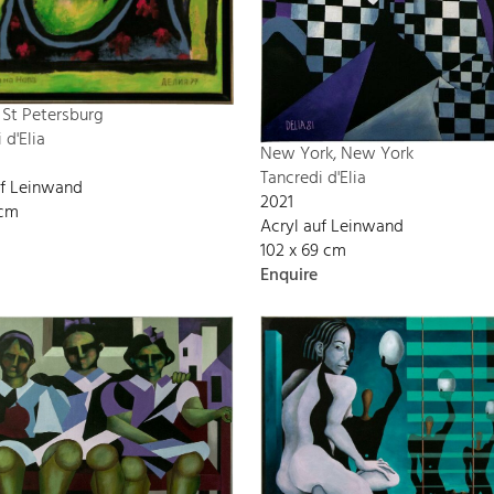
 St Petersburg
 d'Elia
New York, New York
Tancredi d'Elia
uf Leinwand
2021
 cm
Acryl auf Leinwand
102 x 69 cm
Enquire