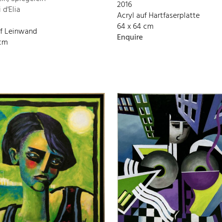
2016
 d'Elia
Acryl auf Hartfaserplatte
64 x 64 cm
uf Leinwand
Enquire
 cm