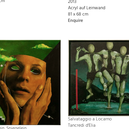
 cm
2013
Acryl auf Leinwand
81 x 68 cm
Enquire
Salvataggio a Locarno
Tancredi d'Elia
in, Spiegelein