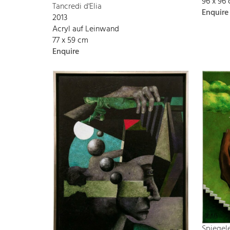
96 x 96
Tancredi d'Elia
Enquire
2013
Acryl auf Leinwand
77 x 59 cm
Enquire
Spiegele