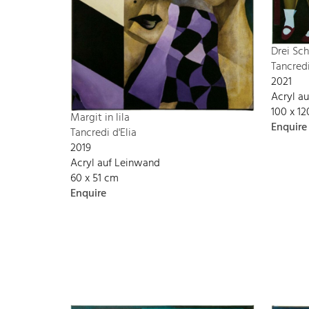
Drei Sc
Tancredi
2021
Acryl a
100 x 1
Margit in lila
Enquire
Tancredi d'Elia
2019
Acryl auf Leinwand
60 x 51 cm
Enquire