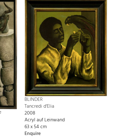
BLINDER
Tancredi d'Elia
e
2008
Acryl auf Leinwand
63 x 54 cm
Enquire