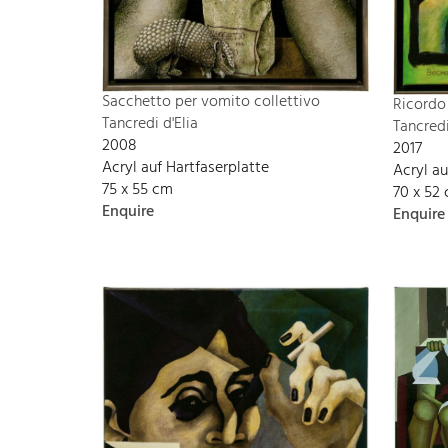
Sacchetto per vomito collettivo
Ricordo
Tancredi d'Elia
Tancredi
2008
2017
Acryl auf Hartfaserplatte
Acryl a
75 x 55 cm
70 x 52
Enquire
Enquire