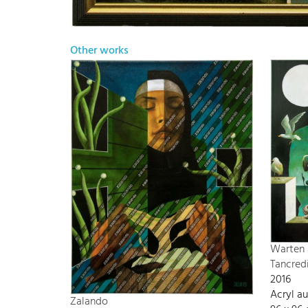
Other works
Warten
Tancredi
2016
Acryl a
Zalando