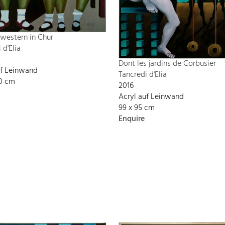
hwestern in Chur
 d'Elia
Dont les jardins de Corbusier
uf Leinwand
Tancredi d'Elia
20 cm
2016
Acryl auf Leinwand
99 x 95 cm
Enquire