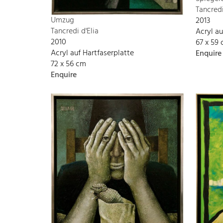
Tancredi
Umzug
2013
Tancredi d'Elia
Acryl a
2010
67 x 59
Acryl auf Hartfaserplatte
Enquire
72 x 56 cm
Enquire