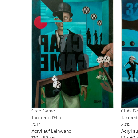
Crap Game
Club 32
Tancredi d'Elia
Tancredi
2014
2016
Acryl auf Leinwand
Acryl a