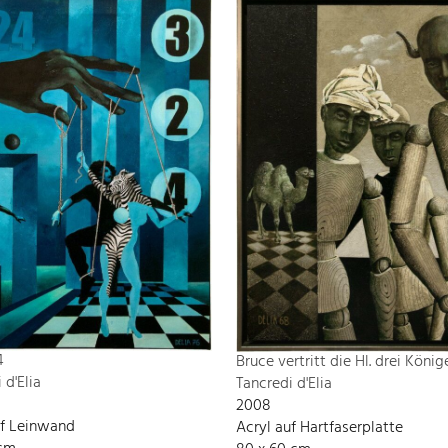
4
Bruce vertritt die Hl. drei König
 d'Elia
Tancredi d'Elia
2008
uf Leinwand
Acryl auf Hartfaserplatte