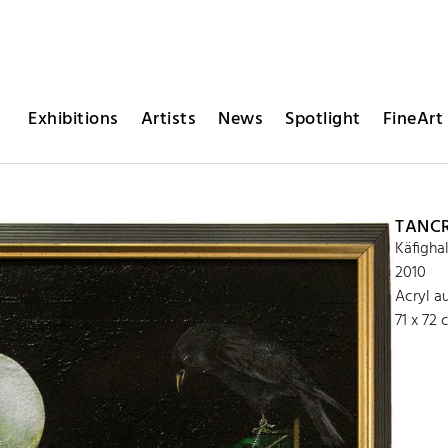
Exhibitions
Artists
News
Spotlight
FineArt 
TANCR
Käfigha
2010
Acryl a
71 x 72