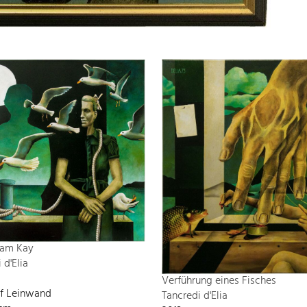
 am Kay
 d'Elia
Verführung eines Fisches
uf Leinwand
Tancredi d'Elia