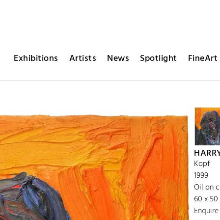
Exhibitions
Artists
News
Spotlight
FineArt 
HARR
Kopf
1999
Oil on 
60 x 50
Enquire