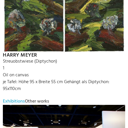
HARRY MEYER
Streuobstwiese (Diptychon)
1
Oil on canvas
je Tafel: Höhe 95 x Breite 55 cm Gehängt als Diptychon:
95x110cm
Exhibitions
Other works