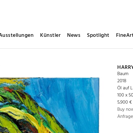
Ausstellungen
Künstler
News
Spotlight
FineArt
HARR
Baum
2018
Öl auf 
100 x 5
5.900 €
Buy no
Anfrage