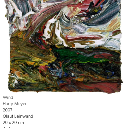
Wind
Harry Meyer
2007
Ölauf Leinwand
20 x 20 cm