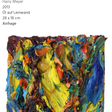
Harry Meyer
2013
Öl auf Leinwand
28 x 18 cm
Anfrage