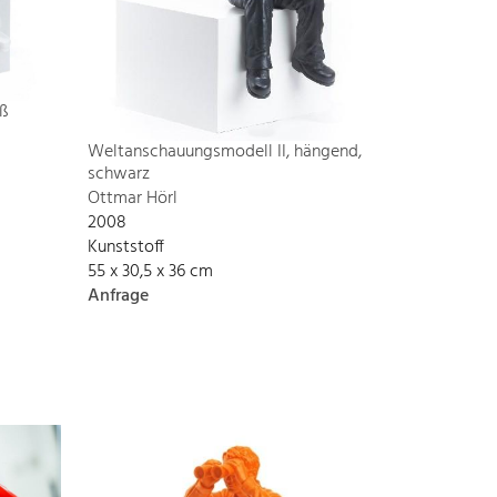
ß
Weltanschauungsmodell II, hängend,
schwarz
Ottmar Hörl
2008
Kunststoff
55 x 30,5 x 36 cm
Anfrage