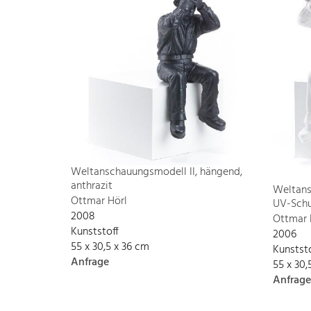
Weltanschauungsmodell II, hängend,
anthrazit
Weltans
Ottmar Hörl
UV-Schu
2008
Ottmar 
Kunststoff
2006
55 x 30,5 x 36 cm
Kunstst
Anfrage
55 x 30,
Anfrage