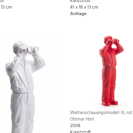
off
Kunststoff
x 13 cm
41 x 18 x 13 cm
Anfrage
Weltanschauungsmodell III, rot
Ottmar Hörl
2008
Kunststoff