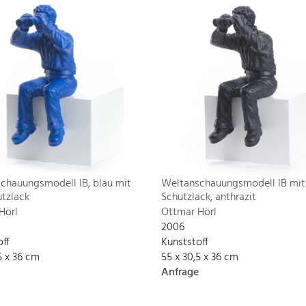
chauungsmodell IB, blau mit
Weltanschauungsmodell IB mit
tzlack
Schutzlack, anthrazit
Hörl
Ottmar Hörl
2006
off
Kunststoff
5 x 36 cm
55 x 30,5 x 36 cm
Anfrage