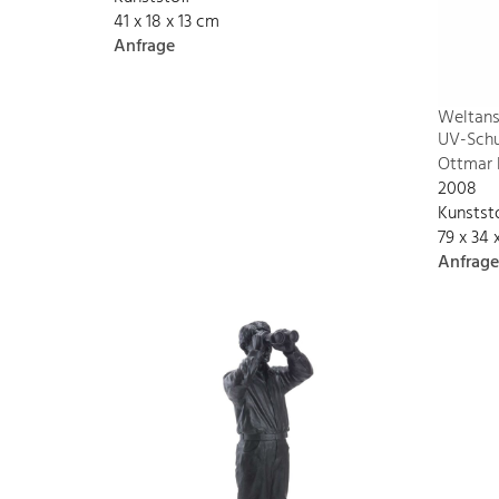
41 x 18 x 13 cm
Anfrage
Weltans
UV-Schu
Ottmar 
2008
Kunstst
79 x 34 
Anfrage