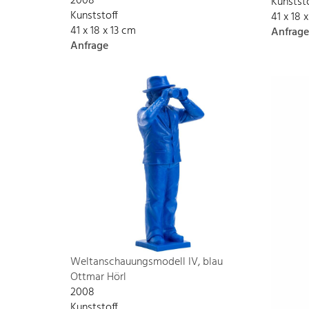
2008
Kunstst
Kunststoff
41 x 18 
41 x 18 x 13 cm
Anfrage
Anfrage
Weltanschauungsmodell IV, blau
Ottmar Hörl
2008
Kunststoff