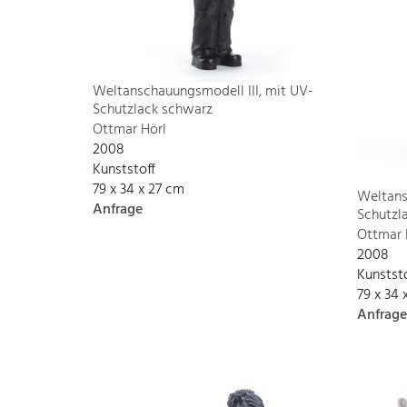
Weltanschauungsmodell III, mit UV-
Schutzlack schwarz
Ottmar Hörl
2008
Kunststoff
79 x 34 x 27 cm
Weltans
Anfrage
Schutzla
Ottmar 
2008
Kunstst
79 x 34 
Anfrage