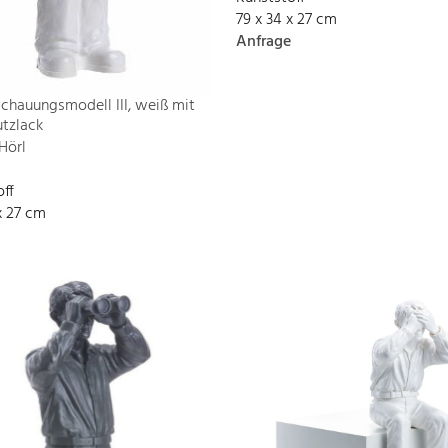
79 x 34 x 27 cm
Anfrage
chauungsmodell III, weiß mit
tzlack
Hörl
off
x 27 cm