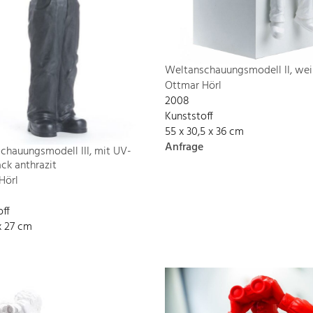
Weltanschauungsmodell II, wei
Ottmar Hörl
2008
Kunststoff
55 x 30,5 x 36 cm
Anfrage
chauungsmodell III, mit UV-
ck anthrazit
Hörl
off
x 27 cm