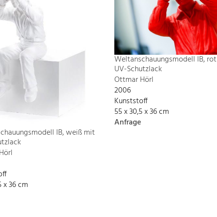
Weltanschauungsmodell IB, rot
UV-Schutzlack
Ottmar Hörl
2006
Kunststoff
55 x 30,5 x 36 cm
Anfrage
chauungsmodell IB, weiß mit
tzlack
Hörl
off
5 x 36 cm