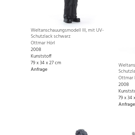
Weltanschauungsmodell III, mit UV-
Schutzlack schwarz
Ottmar Hörl
2008
Kunststoff
79 x 34 x 27 cm
Weltans
Anfrage
Schutzla
Ottmar 
2008
Kunstst
79 x 34 
Anfrage