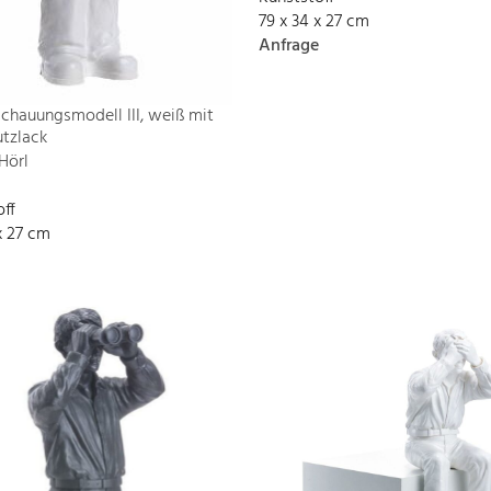
79 x 34 x 27 cm
Anfrage
chauungsmodell III, weiß mit
tzlack
Hörl
off
x 27 cm