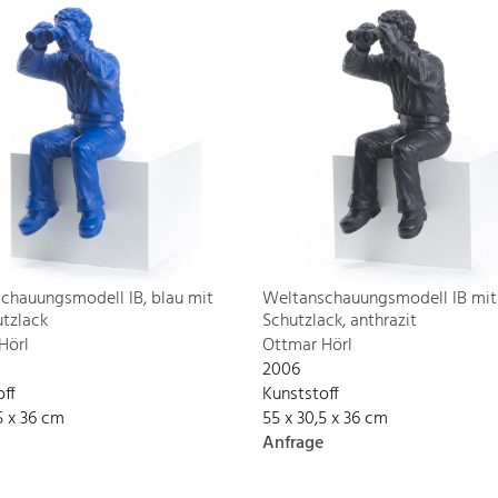
chauungsmodell IB, blau mit
Weltanschauungsmodell IB mit
tzlack
Schutzlack, anthrazit
Hörl
Ottmar Hörl
2006
off
Kunststoff
5 x 36 cm
55 x 30,5 x 36 cm
Anfrage