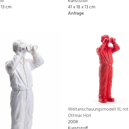
off
Kunststoff
x 13 cm
41 x 18 x 13 cm
Anfrage
Weltanschauungsmodell III, rot
Ottmar Hörl
2008
Kunststoff