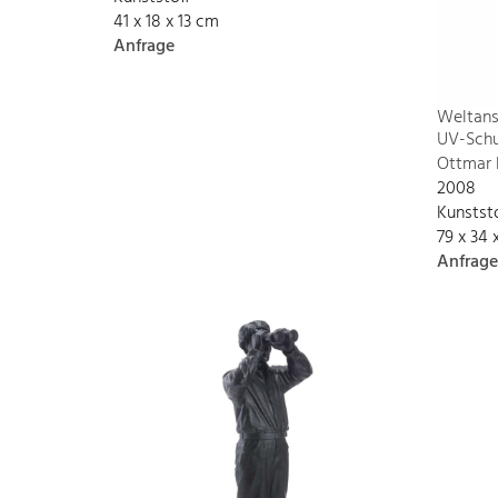
41 x 18 x 13 cm
Anfrage
Weltans
UV-Schu
Ottmar 
2008
Kunstst
79 x 34 
Anfrage