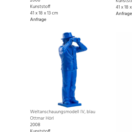
2008
Kunstst
Kunststoff
41 x 18 
41 x 18 x 13 cm
Anfrage
Anfrage
Weltanschauungsmodell IV, blau
Ottmar Hörl
2008
Kunststoff