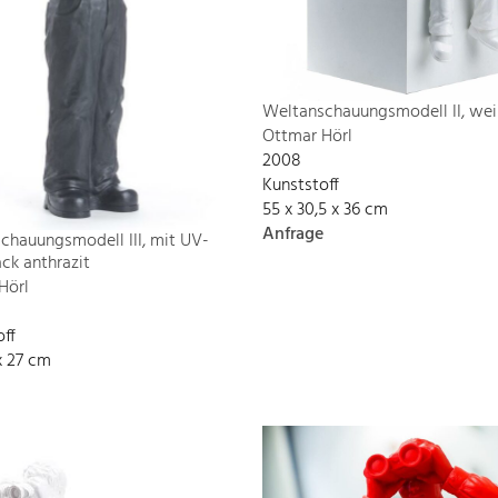
Weltanschauungsmodell II, wei
Ottmar Hörl
2008
Kunststoff
55 x 30,5 x 36 cm
Anfrage
chauungsmodell III, mit UV-
ck anthrazit
Hörl
off
x 27 cm