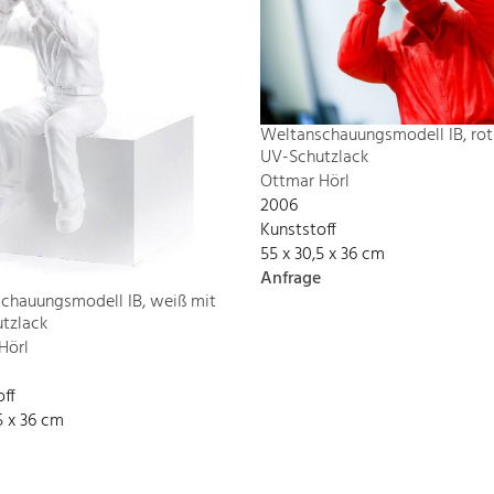
Weltanschauungsmodell IB, rot
UV-Schutzlack
Ottmar Hörl
2006
Kunststoff
55 x 30,5 x 36 cm
Anfrage
chauungsmodell IB, weiß mit
tzlack
Hörl
off
5 x 36 cm