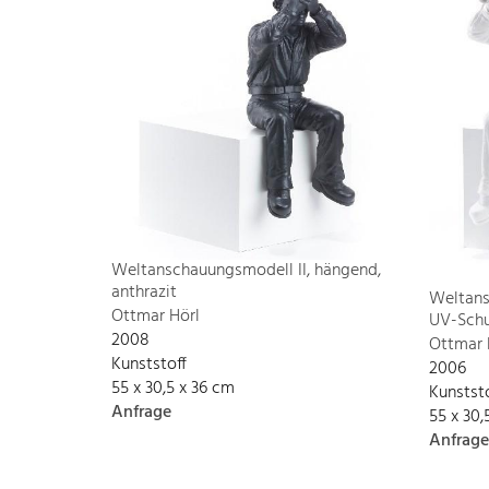
Weltanschauungsmodell II, hängend,
anthrazit
Weltans
Ottmar Hörl
UV-Schu
2008
Ottmar 
Kunststoff
2006
55 x 30,5 x 36 cm
Kunstst
Anfrage
55 x 30,
Anfrage