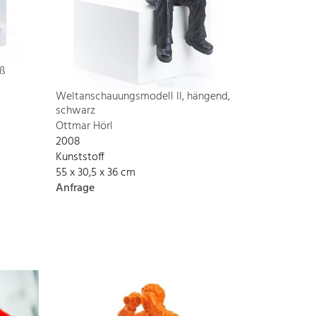
ß
Weltanschauungsmodell II, hängend,
schwarz
Ottmar Hörl
2008
Kunststoff
55 x 30,5 x 36 cm
Anfrage