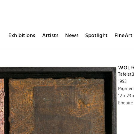
Exhibitions
Artists
News
Spotlight
FineArt 
WOLFG
Tafelst
1993
Pigment
12 x 23 
Enquire