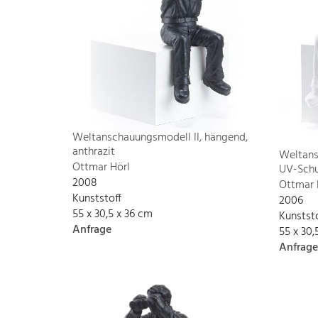
Weltanschauungsmodell II, hängend,
anthrazit
Weltans
Ottmar Hörl
UV-Schu
2008
Ottmar 
Kunststoff
2006
55 x 30,5 x 36 cm
Kunstst
Anfrage
55 x 30,
Anfrage