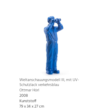
Weltanschauungsmodell III, mit UV-
Schutzlack verkehrsblau
Ottmar Hörl
2008
Kunststoff
79 x 34 x 27 cm