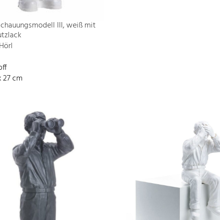
chauungsmodell III, weiß mit
tzlack
Hörl
off
x 27 cm