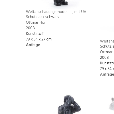
Weltanschauungsmodell III, mit UV-
Schutzlack schwarz
Ottmar Hörl
2008
Kunststoff
79 x 34 x 27 cm
Weltans
Anfrage
Schutzla
Ottmar 
2008
Kunstst
79 x 34 
Anfrage