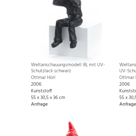
Weltanschauungsmodell IB, mit UV-
Weltans
Schutzlack schwarz
UV-Schu
Ottmar Hörl
Ottmar 
2006
2006
Kunststoff
Kunstst
55 x 30,5 x 36 cm
55 x 30,
Anfrage
Anfrage