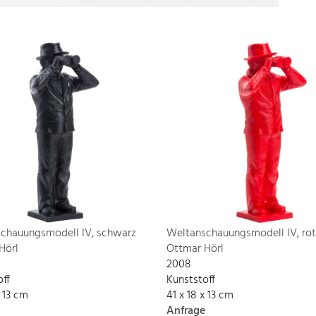
chauungsmodell IV, schwarz
Weltanschauungsmodell IV, rot
Hörl
Ottmar Hörl
2008
off
Kunststoff
x 13 cm
41 x 18 x 13 cm
Anfrage