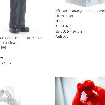
Weltanschauungsmodell II, wei
Ottmar Hörl
2008
Kunststoff
55 x 30,5 x 36 cm
Anfrage
chauungsmodell III, mit UV-
ck anthrazit
Hörl
off
x 27 cm