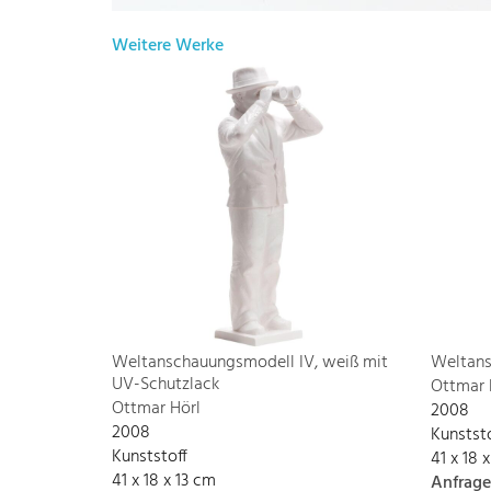
Weitere Werke
Weltanschauungsmodell IV, weiß mit
Weltans
UV-Schutzlack
Ottmar 
Ottmar Hörl
2008
2008
Kunstst
Kunststoff
41 x 18 
41 x 18 x 13 cm
Anfrage