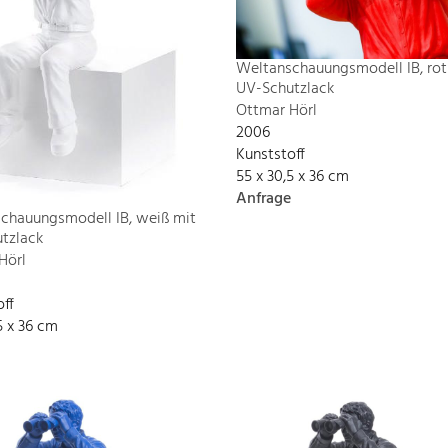
Weltanschauungsmodell IB, rot
UV-Schutzlack
Ottmar Hörl
2006
Kunststoff
55 x 30,5 x 36 cm
Anfrage
chauungsmodell IB, weiß mit
tzlack
Hörl
off
5 x 36 cm