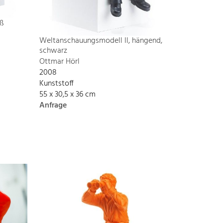
ß
Weltanschauungsmodell II, hängend,
schwarz
Ottmar Hörl
2008
Kunststoff
55 x 30,5 x 36 cm
Anfrage