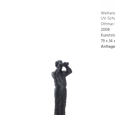
Weltans
UV-Schu
Ottmar 
2008
Kunstst
79 x 34 
Anfrage