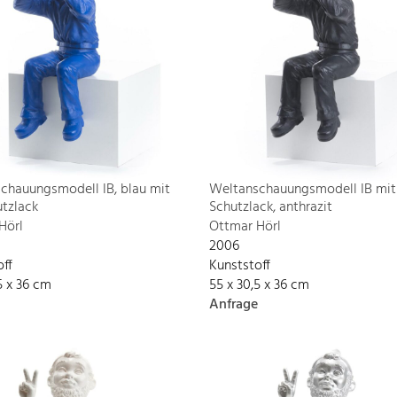
chauungsmodell IB, blau mit
Weltanschauungsmodell IB mit
tzlack
Schutzlack, anthrazit
Hörl
Ottmar Hörl
2006
off
Kunststoff
5 x 36 cm
55 x 30,5 x 36 cm
Anfrage