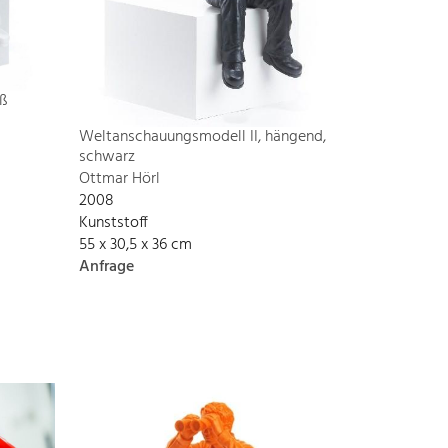
ß
Weltanschauungsmodell II, hängend,
schwarz
Ottmar Hörl
2008
Kunststoff
55 x 30,5 x 36 cm
Anfrage