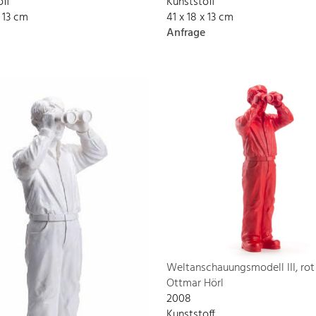
off
Kunststoff
x 13 cm
41 x 18 x 13 cm
Anfrage
Weltanschauungsmodell III, rot
Ottmar Hörl
2008
Kunststoff