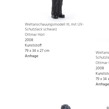
Weltanschauungsmodell III, mit UV-
Schutzlack schwarz
Ottmar Hörl
2008
Kunststoff
79 x 34 x 27 cm
Weltans
Anfrage
Schutzla
Ottmar 
2008
Kunstst
79 x 34 
Anfrage