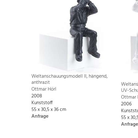
Weltanschauungsmodell II, hängend,
anthrazit
Weltans
Ottmar Hörl
UV-Schu
2008
Ottmar 
Kunststoff
2006
55 x 30,5 x 36 cm
Kunstst
Anfrage
55 x 30,
Anfrage