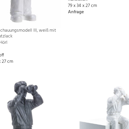
79 x 34 x 27 cm
Anfrage
chauungsmodell III, weiß mit
tzlack
Hörl
off
x 27 cm