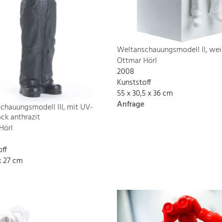
Weltanschauungsmodell II, wei
Ottmar Hörl
2008
Kunststoff
55 x 30,5 x 36 cm
Anfrage
chauungsmodell III, mit UV-
ck anthrazit
Hörl
off
x 27 cm