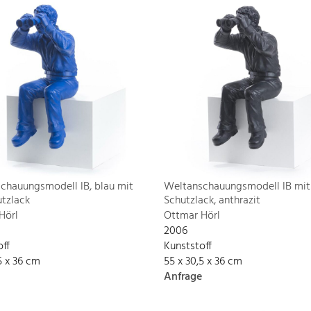
chauungsmodell IB, blau mit
Weltanschauungsmodell IB mit
tzlack
Schutzlack, anthrazit
Hörl
Ottmar Hörl
2006
off
Kunststoff
5 x 36 cm
55 x 30,5 x 36 cm
Anfrage