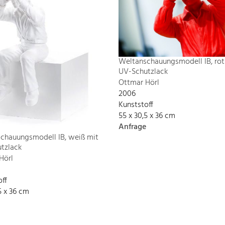
Weltanschauungsmodell IB, rot
UV-Schutzlack
Ottmar Hörl
2006
Kunststoff
55 x 30,5 x 36 cm
Anfrage
chauungsmodell IB, weiß mit
tzlack
Hörl
off
5 x 36 cm