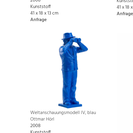
2008
Kunstst
Kunststoff
41 x 18 
41 x 18 x 13 cm
Anfrage
Anfrage
Weltanschauungsmodell IV, blau
Ottmar Hörl
2008
Kunststoff