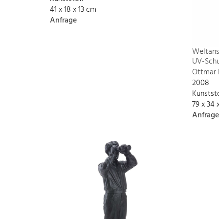
41 x 18 x 13 cm
Anfrage
Weltans
UV-Schu
Ottmar 
2008
Kunstst
79 x 34 
Anfrage