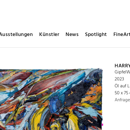
Ausstellungen
Künstler
News
Spotlight
FineArt
HARR
GipfelW
2023
Öl auf 
50 x 75
Anfrage