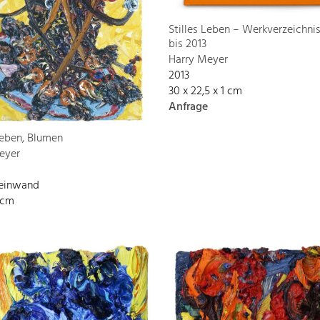
Stilles Leben – Werkverzeichni
bis 2013
Harry Meyer
2013
30 x 22,5 x 1 cm
Anfrage
Leben, Blumen
eyer
Leinwand
 cm