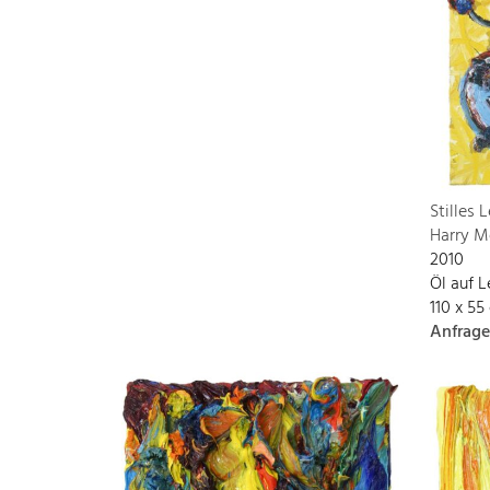
Stilles 
Harry M
2010
Öl auf 
110 x 55
Anfrage