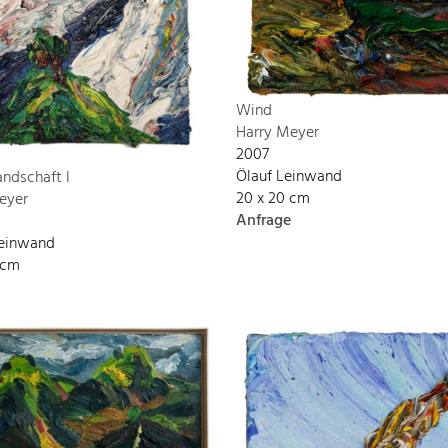
Wind
Harry Meyer
2007
Ölauf Leinwand
andschaft I
20 x 20 cm
eyer
Anfrage
Leinwand
 cm