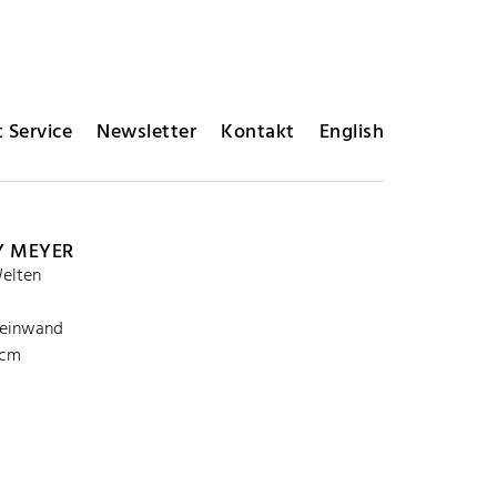
 Service
Newsletter
Kontakt
English
Y MEYER
elten
Leinwand
 cm