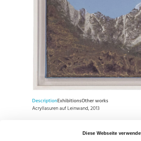
Description
Exhibitions
Other works
Acryllasuren auf Leinwand, 2013
rückseitig signiert datiert
Diese Webseite verwende
23,2 x 33,2 cm, gerahmt in einer Schattenfugenleist