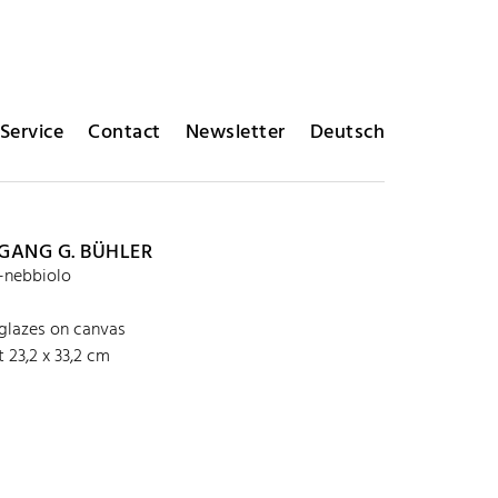
Service
Contact
Newsletter
Deutsch
ANG G. BÜHLER
a-nebbiolo
 glazes on canvas
 23,2 x 33,2 cm