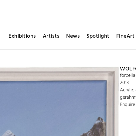
Exhibitions
Artists
News
Spotlight
FineArt 
WOLFG
forcell
2013
Acrylic
gerahmt
Enquire